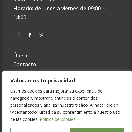
Horario: de lunes a viernes de 09:00 –
14:00
Únete
Contacto
Preguntas Frecuentes
Valoramos tu privacidad
Política de privacidad
Cookies
Usamos cookies para mejorar su experiencia de
navegación, mostrarle anuncios o contenidos
Aviso Legal
personalizados y analizar nuestro tráfico. Al hacer clic en
“Aceptar todo” usted da su consentimiento a nuestro uso
de las cookies.
Política de cookies
© Copyright
2026
Scouts de Cantabria MSC |