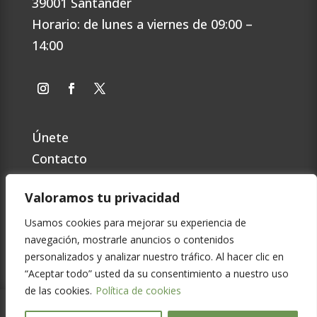
39001 Santander
Horario: de lunes a viernes de 09:00 –
14:00
Únete
Contacto
Preguntas Frecuentes
Valoramos tu privacidad
Política de privacidad
Cookies
Usamos cookies para mejorar su experiencia de
navegación, mostrarle anuncios o contenidos
Aviso Legal
personalizados y analizar nuestro tráfico. Al hacer clic en
“Aceptar todo” usted da su consentimiento a nuestro uso
de las cookies.
Política de cookies
© Copyright
2026
Scouts de Cantabria MSC |