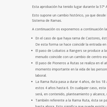
Esta aprobación ha tenido lugar durante la 57ª
Esto supone un cambio histórico, ya que desde
Sistema de Ramas.
A continuación os exponemos a continuación la
En el caso de que haya rama de Castores, és
De esta forma se hace coincidir la entrada en l
El paso de Lobatos a Rangers se produce a l
menudo coincide con un cambio de centro esc
El paso de Pioneros a Rutas se realiza en el a
momento importante en la vida de las person
laboral.
La Rama Ruta pasa a durar 4 años, de los 18 a 
estos 4 años hasta 6. En cualquier caso, esta
será, en contenido, planteamiento y alcance
También referente a la Rama Ruta, ésta se pas
hasta ahora. Esto significa que puede existir