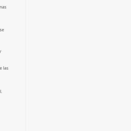
onas
 se
y
e las
l.