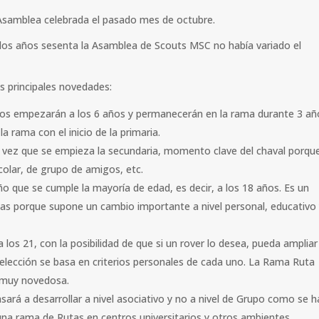
 Asamblea celebrada el pasado mes de octubre.
 los años sesenta la Asamblea de Scouts MSC no había variado el
s principales novedades:
tos empezarán a los 6 años y permanecerán en la rama durante 3 añ
a rama con el inicio de la primaria.
a vez que se empieza la secundaria, momento clave del chaval porqu
olar, de grupo de amigos, etc.
ño que se cumple la mayoría de edad, es decir, a los 18 años. Es un
as porque supone un cambio importante a nivel personal, educativo
los 21, con la posibilidad de que si un rover lo desea, pueda ampliar
 elección se basa en criterios personales de cada uno. La Rama Ruta
, muy novedosa.
ará a desarrollar a nivel asociativo y no a nivel de Grupo como se h
 una rama de Rutas en centros universitarios y otros ambientes