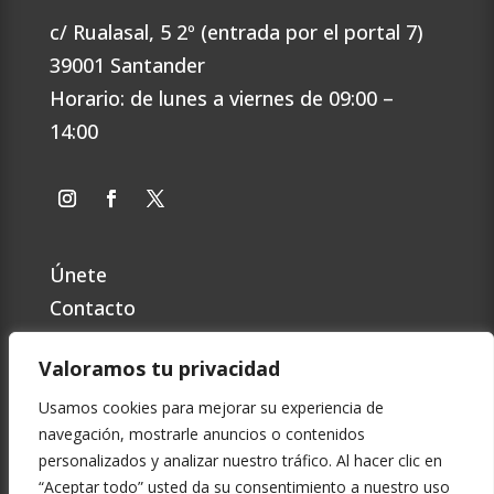
c/ Rualasal, 5 2º (entrada por el portal 7)
39001 Santander
Horario: de lunes a viernes de 09:00 –
14:00
Únete
Contacto
Preguntas Frecuentes
Valoramos tu privacidad
Política de privacidad
Cookies
Usamos cookies para mejorar su experiencia de
navegación, mostrarle anuncios o contenidos
Aviso Legal
personalizados y analizar nuestro tráfico. Al hacer clic en
“Aceptar todo” usted da su consentimiento a nuestro uso