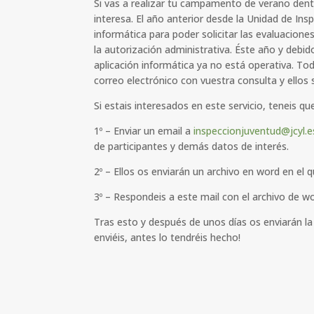
Si vas a realizar tu campamento de verano dentr
interesa. El año anterior desde la Unidad de Insp
informática para poder solicitar las evaluacion
la autorización administrativa. Éste año y debid
aplicación informática ya no está operativa. To
correo electrónico con vuestra consulta y ellos
Si estais interesados en este servicio, teneis qu
1º – Enviar un email a
inspeccionjuventud@jcyl.e
de participantes y demás datos de interés.
2º – Ellos os enviarán un archivo en word en el q
3º – Respondeis a este mail con el archivo de w
Tras esto y después de unos días os enviarán la
enviéis, antes lo tendréis hecho!