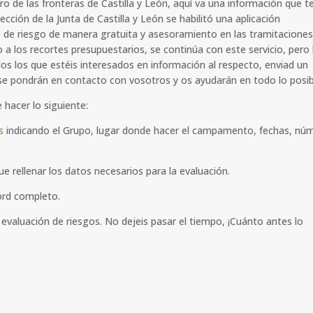
o de las fronteras de Castilla y León, aquí va una información que t
ección de la Junta de Castilla y León se habilitó una aplicación
es de riesgo de manera gratuita y asesoramiento en las tramitacione
o a los recortes presupuestarios, se continúa con este servicio, pero 
dos los que estéis interesados en información al respecto, enviad un
 se pondrán en contacto con vosotros y os ayudarán en todo lo posib
e hacer lo siguiente:
s
indicando el Grupo, lugar donde hacer el campamento, fechas, nú
ue rellenar los datos necesarios para la evaluación.
ord completo.
 evaluación de riesgos. No dejeis pasar el tiempo, ¡Cuánto antes lo