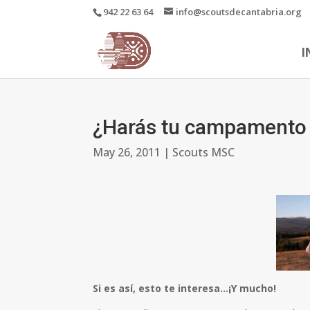
942 22 63 64
info@scoutsdecantabria.org
I
¿Harás tu campamento e
May 26, 2011
|
Scouts MSC
Si es así, esto te interesa…¡Y mucho!