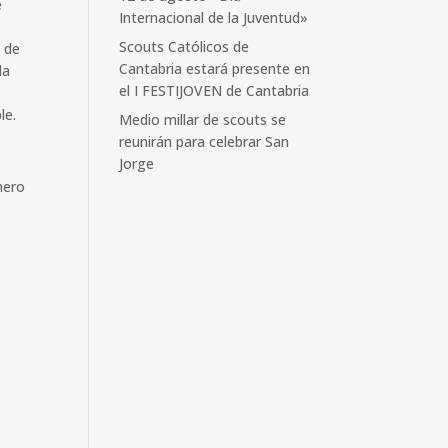
e
Internacional de la Juventud»
Scouts Católicos de
s de
Cantabria estará presente en
la
el I FESTIJOVEN de Cantabria
le.
Medio millar de scouts se
reunirán para celebrar San
Jorge
mero