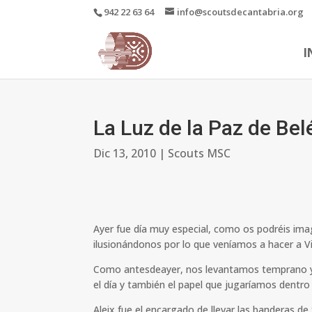
942 22 63 64
info@scoutsdecantabria.org
I
La Luz de la Paz de Bel
Dic 13, 2010
|
Scouts MSC
Ayer fue día muy especial, como os podréis im
ilusionándonos por lo que veníamos a hacer a V
Como antesdeayer, nos levantamos temprano y 
el día y también el papel que jugaríamos dentro 
Aleix fue el encargado de llevar las banderas de