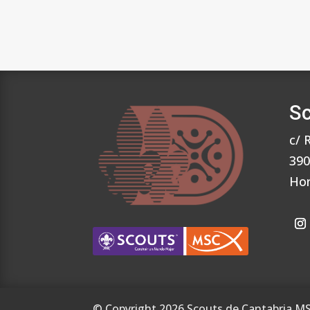
Sc
c/ 
390
Hor
© Copyright
2026
Scouts de Cantabria M