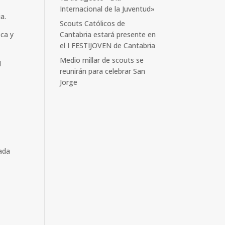
Internacional de la Juventud»
a.
Scouts Católicos de
eca y
Cantabria estará presente en
el I FESTIJOVEN de Cantabria
Medio millar de scouts se
l
reunirán para celebrar San
Jorge
gada