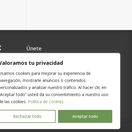
C
Únete
Contacto
Valoramos tu privacidad
Preguntas Frecuentes
Usamos cookies para mejorar su experiencia de
Política de privacidad
navegación, mostrarle anuncios o contenidos
Cookies
personalizados y analizar nuestro tráfico. Al hacer clic en
Aviso Legal
“Aceptar todo” usted da su consentimiento a nuestro uso
de las cookies.
Política de cookies
Rechazar todo
Aceptar todo