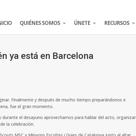
NICIO
QUIÉNES SOMOS
ÚNETE
RECURSOS
én ya está en Barcelona
aginar. Finalmente y después de mucho tiempo preparándonos e
iena, fue el gran momento.
durante el desayuno aprovechamos para hablar del acto, organiza
de la celebración.
 Scouts MSC y Minyons Escoltes i Guies de Catalunya junto al altar.