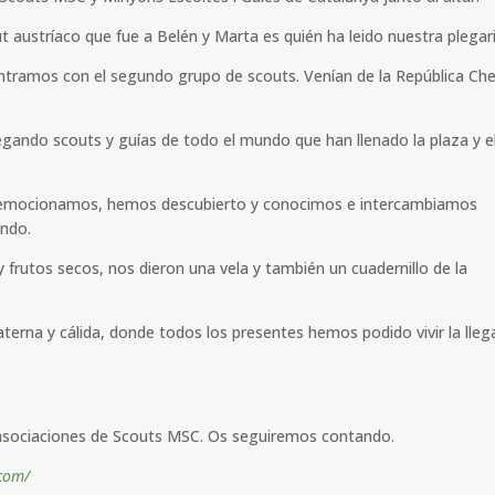
t austríaco que fue a Belén y Marta es quién ha leido nuestra plegari
ntramos con el segundo grupo de scouts. Venían de la República Ch
 llegando scouts y guías de todo el mundo que han llenado la plaza y e
 emocionamos, hemos descubierto y conocimos e intercambiamos
undo.
 frutos secos, nos dieron una vela y también un cuadernillo de la
aterna y cálida, donde todos los presentes hemos podido vivir la lle
s asociaciones de Scouts MSC. Os seguiremos contando.
com/