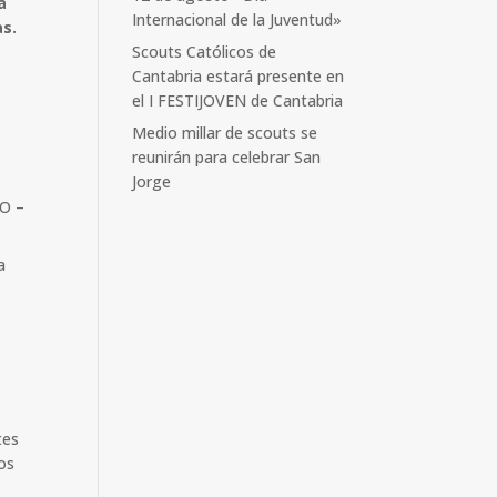
a
Internacional de la Juventud»
as.
Scouts Católicos de
Cantabria estará presente en
el I FESTIJOVEN de Cantabria
Medio millar de scouts se
reunirán para celebrar San
Jorge
GO –
a
tes
os