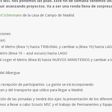
ts MSC nos ponemos las pilas. Este fin de semana tenemos un
uir avanzando proyectos. Va a ser una ronda llena de sorpres
rd Schirrmann
de la casa de Campo de Madrid.
cciones
ras)
el Metro (línea 1) hasta TRIBUNAL y cambiar a (línea 10) hasta LA
etro (línea 10 – azul oscuro) hasta LAGO
oger el Metro (línea 8) hasta NUEVOS MINISTERIOS y cambiar a l
del Albergue
la recepción de participantes. La gente se irá incorporando
n y del transporte que utilice para llegar a Madrid.
ión de las jornadas y tendrá dos ejes: la presentación de los diferen
os a llevar a cabo Scouts MSC y el trabajo de Permanentes y Equip