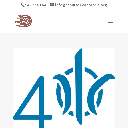
942 22 63 64
info@scoutsdecantabria.org