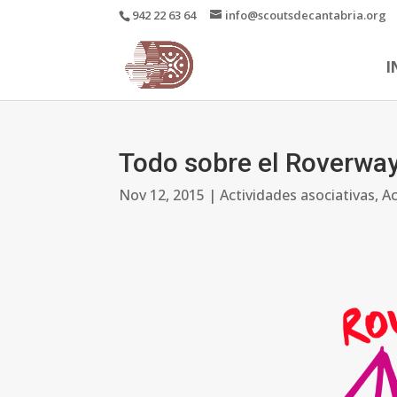
942 22 63 64
info@scoutsdecantabria.org
I
Todo sobre el Roverwa
Nov 12, 2015
|
Actividades asociativas
,
Ac