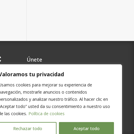
C
Únete
Contacto
Valoramos tu privacidad
Preguntas Frecuentes
Usamos cookies para mejorar su experiencia de
Política de privacidad
navegación, mostrarle anuncios o contenidos
Cookies
personalizados y analizar nuestro tráfico. Al hacer clic en
Aviso Legal
“Aceptar todo” usted da su consentimiento a nuestro uso
de las cookies.
Política de cookies
Rechazar todo
Aceptar todo