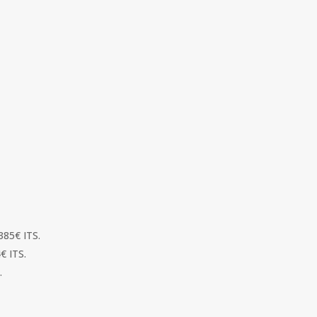
385€ ITS.
€ ITS.
.