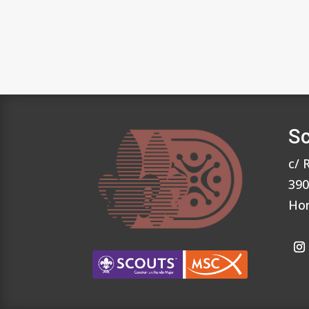
Sc
c/ 
390
Hor