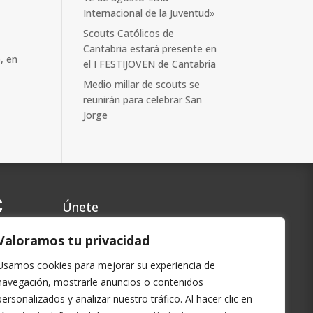
Internacional de la Juventud»
Scouts Católicos de
Cantabria estará presente en
, en
el I FESTIJOVEN de Cantabria
Medio millar de scouts se
reunirán para celebrar San
Jorge
C
Únete
Contacto
Valoramos tu privacidad
Preguntas Frecuentes
Usamos cookies para mejorar su experiencia de
Política de privacidad
navegación, mostrarle anuncios o contenidos
Cookies
personalizados y analizar nuestro tráfico. Al hacer clic en
Aviso Legal