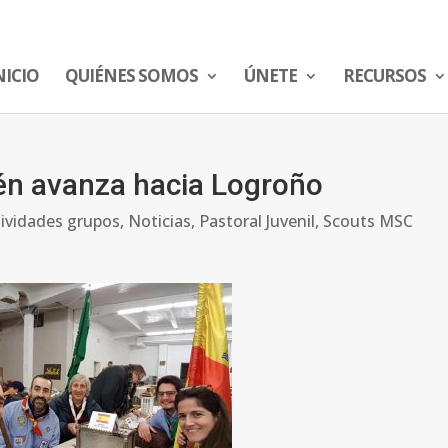
NICIO
QUIÉNES SOMOS
ÚNETE
RECURSOS
lén avanza hacia Logroño
tividades grupos
,
Noticias
,
Pastoral Juvenil
,
Scouts MSC